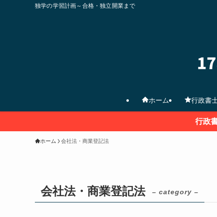
独学の学習計画～合格・独立開業まで
ホーム
行政書
行政
ホーム
会社法・商業登記法
会社法・商業登記法
– category –