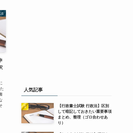
記法
申
択
に
きた
人気記事
書
な
そ
【行政書士試験 行政法】区別
して暗記しておきたい重要事項
まとめ、整理（ゴロ合わせあ
り）