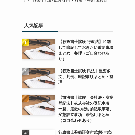
行政書士試験勉強計画・対策・受験体験記
人気記事
【行政書士試験 行政法】区別
して暗記しておきたい重要事項
まとめ、整理（ゴロ合わせあ
り）
【行政書士試験 民法】重要条
文、判例、暗記事項まとめ・整
理
【司法書士試験 会社法・商業
登記法】株式会社の登記事項
一覧、定款の絶対的記載事項、
変態設立事項 暗記用まとめ
（ゴロ合わせあり）
行政書士登録証交付式(授与式)