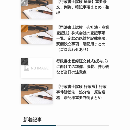
【行政書士試験 民法】重要条
文、判例、暗記事項まとめ・整
理
【司法書士試験 会社法・商業
登記法】株式会社の登記事項
一覧、定款の絶対的記載事項、
変態設立事項 暗記用まとめ
（ゴロ合わせあり）
行政書士登録証交付式(授与式)
に向けての準備、服装、持ち物
など当日の注意点
【行政書士試験 行政法】行政
事件訴訟法 処分性 原告適
格 暗記用重要判例まとめ
新着記事