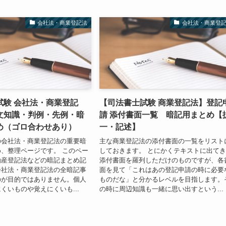
会社法・商業登記法
会社法・商業登
試験 会社法・商業登記
【司法書士試験 商業登記法】登記
文知識・判例・先例・暗
請 添付書面一覧 暗記用まとめ【
め（ゴロ合わせあり）
一・記述】
の会社法・商業登記法の重要暗
主な商業登記法の添付書面の一覧をリスト
、整理ページです。 このペー
しておきます。 とにかくテキストに出て
動産登記法などの暗記まとめ記
添付書面を羅列しただけのものですが、各
会社法・商業登記法の全暗記事
面を見て「これはあの登記申請の時に必要
のが目的ではありません。個人
ものだな」と分かるレベルを目指します。
くいものや覚えにくいも...
の時に周辺知識も一緒に思い出すという...