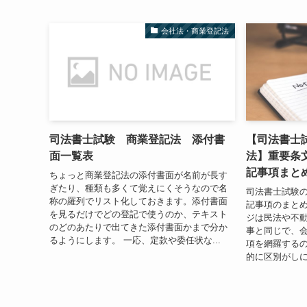
会社法・商業登記法
司法書士試験 商業登記法 添付書
【司法書士
面一覧表
法】重要条
記事項まと
ちょっと商業登記法の添付書面が名前が長す
ぎたり、種類も多くて覚えにくそうなので名
司法書士試験
称の羅列でリスト化しておきます。添付書面
記事項のまとめ
を見るだけでどの登記で使うのか、テキスト
ジは民法や不
のどのあたりで出てきた添付書面かまで分か
事と同じで、
るようにします。 一応、定款や委任状な...
項を網羅する
的に区別がしに