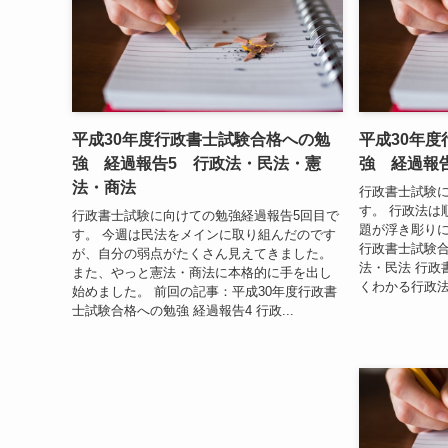
平成30年度行政書士試験合格への勉
平成30年
強 経過報告5 行政法・民法・憲
強 経過報
法・商法
行政書士試験に
す。 行政法は
行政書士試験に向けての勉強経過報告5回目で
題が浮き彫りに
す。 今週は民法をメインに取り組んだのです
行政書士試験合
が、自分の弱点がたくさん見えてきました。
法・民法 行政
また、やっと憲法・商法に本格的に手を出し
くわかる行政法」
始めました。 前回の記事：平成30年度行政書
士試験合格への勉強 経過報告4 行政...