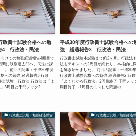
度行政書士試験合格への勉
平成30年度行政書士試験合格への
告4 行政法・民法
強 経過報告3 行政法・民法
向けての勉強経過報告4回目で
行政書士試験本試験まで約2ヶ月。行政法
順調に肢別過去問へ、民法は課
法もテキストの2周目が終わり、本格的に
…。 前回の記事：平成30年度
を解き始めました。 前回の記事：平成30
格への勉強 経過報告3 行政
行政書士試験合格への勉強 経過報告2 行政
書士試験 行政法 行政法は「よ
「よくわかる行政法」2周目終了 千問ノッ
3周目と千問ノック2...
周目終了→1周目のミスした問題の...
行政書士試験 勉強経過報告
行政書士試験 勉強経過