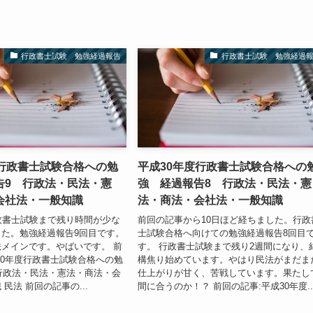
行政書士試験 勉強経過報告
行政書士試験 勉強経過
度行政書士試験合格への勉
平成30年度行政書士試験合格への
告9 行政法・民法・憲
強 経過報告8 行政法・民法・憲
会社法・一般知識
法・商法・会社法・一般知識
政書士試験まで残り時間が少な
前回の記事から10日ほど経ちました。行政
た。勉強経過報告9回目です。
士試験合格へ向けての勉強経過報告8回目
メインです。やばいです。 前
す。 行政書士試験まで残り2週間になり、
30年度行政書士試験合格への勉
構焦り始めています。やはり民法がまだま
 行政法・民法・憲法・商法・会
仕上がりが甘く、苦戦しています。果たし
民法 前回の記事の...
間に合うのか！？ 前回の記事:平成30年度..