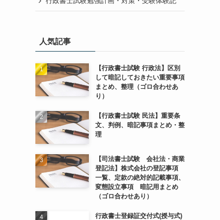
行政書士試験勉強計画・対策・受験体験記
人気記事
【行政書士試験 行政法】区別
して暗記しておきたい重要事項
まとめ、整理（ゴロ合わせあ
り）
【行政書士試験 民法】重要条
文、判例、暗記事項まとめ・整
理
【司法書士試験 会社法・商業
登記法】株式会社の登記事項
一覧、定款の絶対的記載事項、
変態設立事項 暗記用まとめ
（ゴロ合わせあり）
行政書士登録証交付式(授与式)