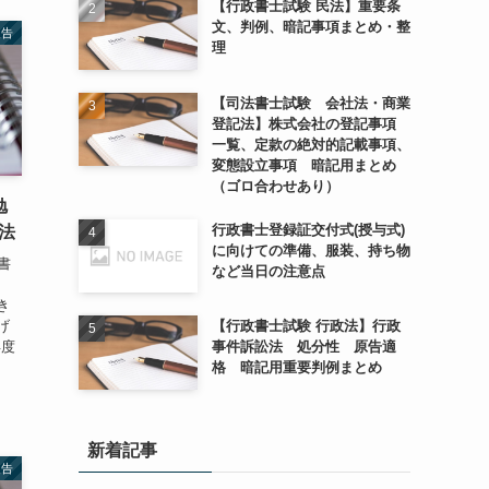
【行政書士試験 民法】重要条
文、判例、暗記事項まとめ・整
報告
理
【司法書士試験 会社法・商業
登記法】株式会社の登記事項
一覧、定款の絶対的記載事項、
変態設立事項 暗記用まとめ
（ゴロ合わせあり）
勉
行政書士登録証交付式(授与式)
法
に向けての準備、服装、持ち物
書
など当日の注意点
。
き
げ
【行政書士試験 行政法】行政
年度
事件訴訟法 処分性 原告適
格 暗記用重要判例まとめ
新着記事
報告