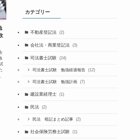
カテゴリー
勉
不動産登記法
(2)
政
会社法・商業登記法
(3)
を
司法書士試験
(24)
勉
試
た
(12)
司法書士試験 勉強経過報告
開、
(7)
司法書士試験 勉強計画
建設業経理士
(1)
民法
(2)
(2)
民法 暗記まとめ記事
社会保険労務士試験
(1)