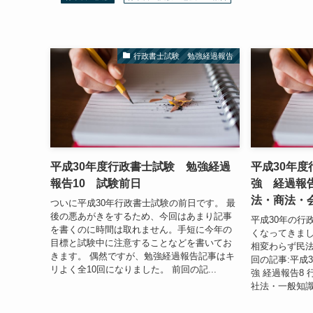
行政書士試験 勉強経過報告
平成30年度行政書士試験 勉強経過
平成30年
報告10 試験前日
強 経過報
法・商法・
ついに平成30年行政書士試験の前日です。 最
後の悪あがきをするため、今回はあまり記事
平成30年の行
を書くのに時間は取れません。手短に今年の
くなってきまし
目標と試験中に注意することなどを書いてお
相変わらず民法
きます。 偶然ですが、勉強経過報告記事はキ
回の記事:平成
リよく全10回になりました。 前回の記...
強 経過報告8
社法・一般知識 