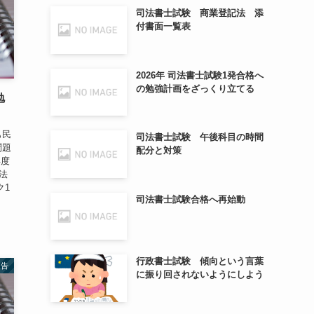
司法書士試験 商業登記法 添
付書面一覧表
2026年 司法書士試験1発合格へ
の勉強計画をざっくり立てる
勉
も民
司法書士試験 午後科目の時間
問題
配分と対策
年度
法
ク1
司法書士試験合格へ再始動
行政書士試験 傾向という言葉
報告
に振り回されないようにしよう