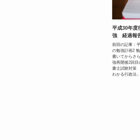
平成30年
強 経過報
前回の記事：平
の勉強計画2 
書いてからさら
強再開後2回目
書士試験対策 
わかる行政法」の