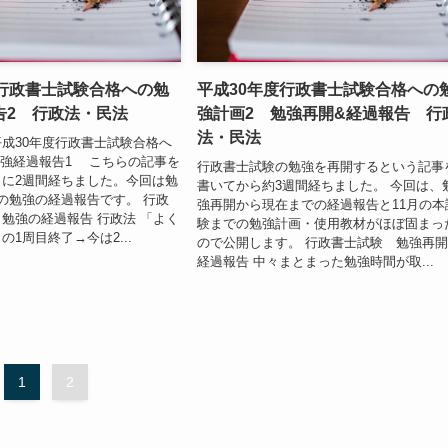
度行政書士試験合格への勉
平成30年度行政書士試験合格への
告2 行政法・民法
強計画2 勉強再開&経過報告 行
法・民法
成30年度行政書士試験合格へ
勉強経過報告1 こちらの記事を
行政書士試験の勉強を再開するという記事
に2週間経ちました。今回は勉
書いてから約3週間経ちました。 今回は、
の勉強の経過報告です。 行政
強再開から現在までの経過報告と11月の本
勉強の経過報告 行政法 「よく
験までの勉強計画・使用教材がほぼ固まっ
1周目終了→今は2...
ので公開します。 行政書士試験 勉強再
経過報告 中々まとまった勉強時間が取...
1
2