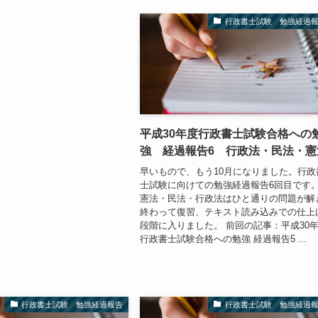
行政書士試験 勉強経過
平成30年度行政書士試験合格への
強 経過報告6 行政法・民法・憲
早いもので、もう10月になりました。行政
士試験に向けての勉強経過報告6回目です
憲法・民法・行政法はひと通りの問題が解
終わって復習、テキスト読み込みでの仕上
段階に入りました。 前回の記事：平成30
行政書士試験合格への勉強 経過報告5 ...
行政書士試験 勉強経過報告
行政書士試験 勉強経過